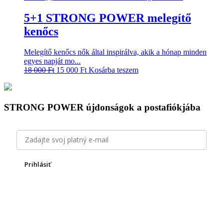
was:
is:
26
22
5+1 STRONG POWER melegítő
976 Ft.
480 Ft.
kenőcs
Melegítő kenőcs nők által inspirálva, akik a hónap minden
egyes napját mo...
Original
Current
18 000
Ft
15 000
Ft
Kosárba teszem
price
price
was:
is:
18
15
000 Ft.
000 Ft.
STRONG POWER újdonságok a postafiókjába
Prihlásiť