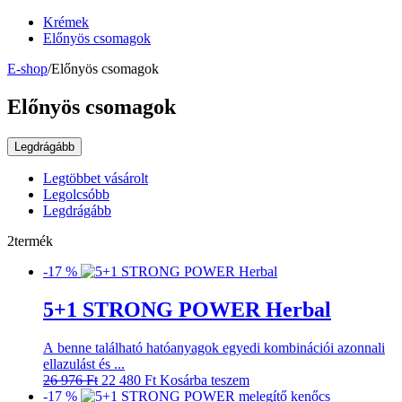
Krémek
Előnyös csomagok
E-shop
/
Előnyös csomagok
Előnyös csomagok
Legdrágább
Legtöbbet vásárolt
Legolcsóbb
Legdrágább
2termék
-17 %
5+1 STRONG POWER Herbal
A benne található hatóanyagok egyedi kombinációi azonnali
ellazulást és ...
Original
Current
26 976
Ft
22 480
Ft
Kosárba teszem
price
price
-17 %