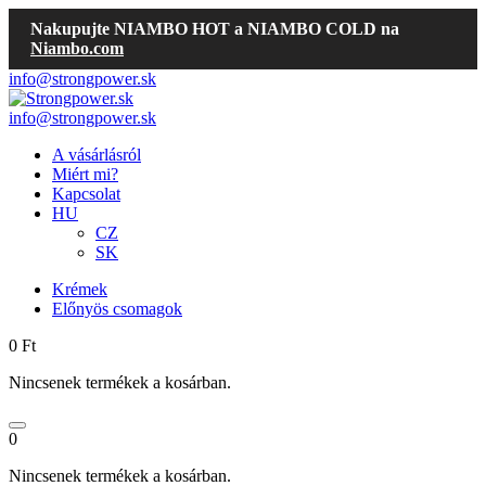
Nakupujte NIAMBO HOT a NIAMBO COLD na
Niambo.com
info@strongpower.sk
info@strongpower.sk
A vásárlásról
Miért mi?
Kapcsolat
HU
CZ
SK
Krémek
Előnyös csomagok
0
Ft
Nincsenek termékek a kosárban.
0
Nincsenek termékek a kosárban.