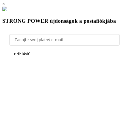
×
was:
is:
26
22
976 Ft.
480 Ft.
STRONG POWER újdonságok a postafiókjába
Prihlásiť