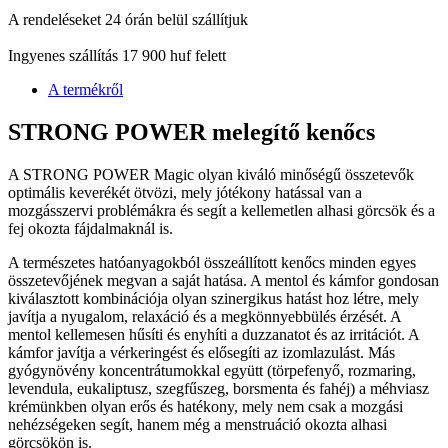
A rendeléseket 24 órán belül szállítjuk
Ingyenes szállítás 17 900 huf felett
A termékről
STRONG POWER melegítő kenőcs
A STRONG POWER Magic olyan kiváló minőségű összetevők
optimális keverékét ötvözi, mely jótékony hatással van a
mozgásszervi problémákra és segít a kellemetlen alhasi görcsök és a
fej okozta fájdalmaknál is.
A természetes hatóanyagokból összeállított kenőcs minden egyes
összetevőjének megvan a saját hatása. A mentol és kámfor gondosan
kiválasztott kombinációja olyan szinergikus hatást hoz létre, mely
javítja a nyugalom, relaxáció és a megkönnyebbülés érzését. A
mentol kellemesen hűsíti és enyhíti a duzzanatot és az irritációt. A
kámfor javítja a vérkeringést és elősegíti az izomlazulást. Más
gyógynövény koncentrátumokkal együtt (törpefenyő, rozmaring,
levendula, eukaliptusz, szegfűszeg, borsmenta és fahéj) a méhviasz
krémünkben olyan erős és hatékony, mely nem csak a mozgási
nehézségeken segít, hanem még a menstruáció okozta alhasi
görcsökön is.