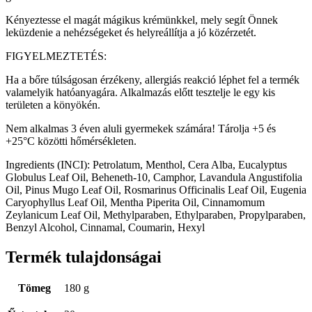
Kényeztesse el magát mágikus krémünkkel, mely segít Önnek
leküzdenie a nehézségeket és helyreállítja a jó közérzetét.
FIGYELMEZTETÉS:
Ha a bőre túlságosan érzékeny, allergiás reakció léphet fel a termék
valamelyik hatóanyagára. Alkalmazás előtt tesztelje le egy kis
területen a könyökén.
Nem alkalmas 3 éven aluli gyermekek számára! Tárolja +5 és
+25°C közötti hőmérsékleten.
Ingredients (INCI): Petrolatum, Menthol, Cera Alba, Eucalyptus
Globulus Leaf Oil, Beheneth-10, Camphor, Lavandula Angustifolia
Oil, Pinus Mugo Leaf Oil, Rosmarinus Officinalis Leaf Oil, Eugenia
Caryophyllus Leaf Oil, Mentha Piperita Oil, Cinnamomum
Zeylanicum Leaf Oil, Methylparaben, Ethylparaben, Propylparaben,
Benzyl Alcohol, Cinnamal, Coumarin, Hexyl
Termék tulajdonságai
Tömeg
180 g