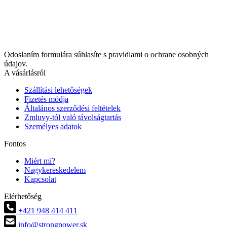
Odoslaním formulára súhlasíte s pravidlami o ochrane osobných
údajov.
A vásárlásról
Szállítási lehetőségek
Fizetés módja
Általános szerződési feltételek
Zmluvy-tól való távolságtartás
Személyes adatok
Fontos
Miért mi?
Nagykereskedelem
Kapcsolat
Elérhetőség
+421 948 414 411
info@strongpower.sk