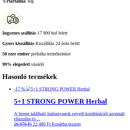
Űrtartalma
30g
Ingyenes szállítás
17 900 huf felett
Gyors kiszállítás
Kiszállítás 24 órán belül
50 ezer ember
próbálta termékeinket
99% elégedett
vásárló
Hasonló termékek
-17 %
5+1 STRONG POWER Herbal
A benne található hatóanyagok egyedi kombinációi azonnali
ellazulást és ...
Original
Current
26 976
Ft
22 480
Ft
Kosárba teszem
price
price