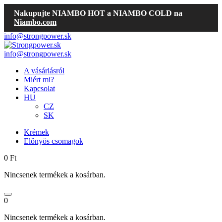
Nakupujte NIAMBO HOT a NIAMBO COLD na
Niambo.com
info@strongpower.sk
info@strongpower.sk
A vásárlásról
Miért mi?
Kapcsolat
HU
CZ
SK
Krémek
Előnyös csomagok
0
Ft
Nincsenek termékek a kosárban.
0
Nincsenek termékek a kosárban.