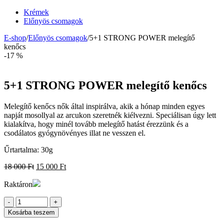
Krémek
Előnyös csomagok
E-shop
/
Előnyös csomagok
/
5+1 STRONG POWER melegítő
kenőcs
-17 %
5+1 STRONG POWER melegítő kenőcs
Melegítő kenőcs nők által inspirálva, akik a hónap minden egyes
napját mosollyal az arcukon szeretnék kiélvezni. Speciálisan úgy lett
kialakítva, hogy minél tovább melegítő hatást érezzünk és a
csodálatos gyógynövényes illat ne vesszen el.
Űrtartalma: 30g
Original
Current
18 000
Ft
15 000
Ft
price
price
was:
is:
Raktáron
18
15
Mennyiség
000 Ft.
000 Ft.
Kosárba teszem