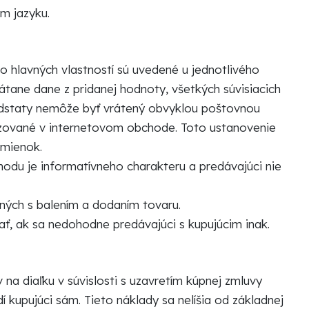
m jazyku.
o hlavných vlastností sú uvedené u jednotlivého
tane dane z pridanej hodnoty, všetkých súvisiacich
podstaty nemôže byť vrátený obvyklou poštovnou
razované v internetovom obchode. Toto ustanovenie
dmienok.
odu je informatívneho charakteru a predávajúci nie
ných s balením a dodaním tovaru.
ť, ak sa nedohodne predávajúci s kupujúcim inak.
na diaľku v súvislosti s uzavretím kúpnej zmluvy
í kupujúci sám. Tieto náklady sa nelíšia od základnej