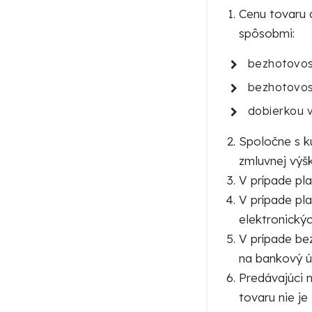
Cenu tovaru 
spôsobmi:
bezhotovos
bezhotovos
dobierkou v
Spoločne s k
zmluvnej výšk
V prípade pla
V prípade pl
elektronickýc
V prípade be
na bankový ú
Predávajúci 
tovaru nie je