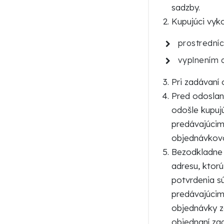
sadzby.
Kupujúci vyk
prostrední
vyplnením 
Pri zadávaní 
Pred odoslan
odošle kupuj
predávajúcim
objednávkovo
Bezodkladne 
adresu, ktorú
potvrdenia s
predávajúcim
objednávky z
objednaní za