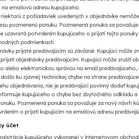
 na emailovú adresu kupujúceho.
e niektorú z požiadaviek uvedených v objednávke nemôže 
esu pozmenenú ponuku. Pozmenená ponuka sa považuje z
e uzavretá potvrdením kupujúceho o prijatí tejto ponuk
chodných podmienkach.
návky prijaté predávajúcim sú záväzné. Kupujúci môže z
prijatí objednávky predávajúcim. Kupujúci môže zrušiť ob
o alebo elektronickou správou na email predávajúceho
e došlo ku zjavnej technickej chybe na strane predávajúc
behu objednávania, nie je predávajúci povinný dodať kup
informuje kupujúceho o chybe bez zbytočného odkladu a
nuku. Pozmenená ponuka sa považuje za nový návrh kúp
vrdením o prijatí kupujúcim na emailovú adresu predávaj
y účet
egistrácie kupujúceho vykonanej v internetovom obchod