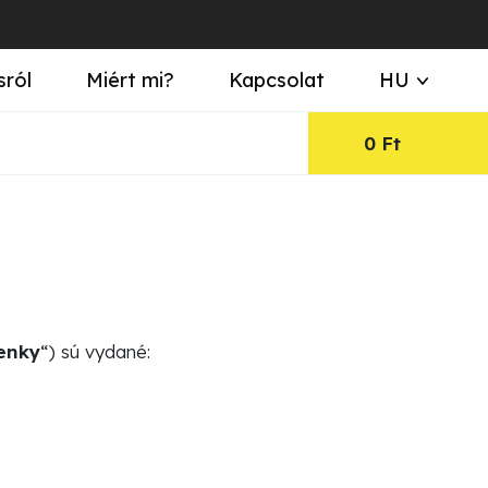
sról
Miért mi?
Kapcsolat
HU
0
Ft
enky
“) sú vydané: