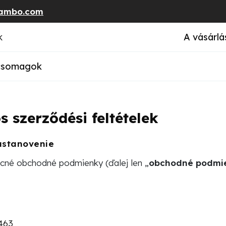
ambo.com
k
A vásárlá
 csomagok
s szerződési feltételek
ustanovenie
cné obchodné podmienky (ďalej len „
obchodné podmi
463