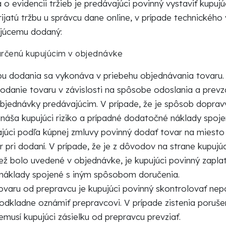
o evidencii tržieb je predávajúci povinný vystaviť kupu
rijatú tržbu u správcu dane online, v prípade technickéh
ujúcemu dodaný:
určenú kupujúcim v objednávke
u dodania sa vykonáva v priebehu objednávania tovaru.
odanie tovaru v závislosti na spôsobe odoslania a prev
objednávky predávajúcim. V prípade, že je spôsob dopra
znáša kupujúci riziko a prípadné dodatočné náklady spo
ajúci podľa kúpnej zmluvy povinný dodať tovar na miesto 
ar pri dodaní. V prípade, že je z dôvodov na strane kup
ž bolo uvedené v objednávke, je kupujúci povinný zapl
. náklady spojené s iným spôsobom doručenia.
 tovaru od prepravcu je kupujúci povinný skontrolovať ne
odkladne oznámiť prepravcovi. V prípade zistenia poruš
emusí kupujúci zásielku od prepravcu prevziať.