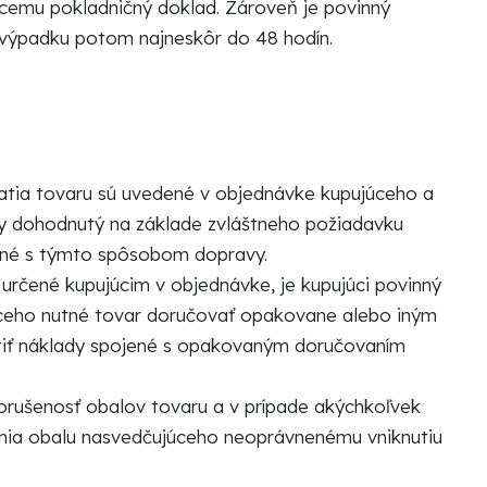
júcemu pokladničný doklad. Zároveň je povinný
o výpadku potom najneskôr do 48 hodín.
zatia tovaru sú uvedené v objednávke kupujúceho a
vy dohodnutý na základe zvláštneho požiadavku
jené s týmto spôsobom dopravy.
určené kupujúcim v objednávke, je kupujúci povinný
ujúceho nutné tovar doručovať opakovane alebo iným
atiť náklady spojené s opakovaným doručovaním
porušenosť obalov tovaru a v prípade akýchkoľvek
enia obalu nasvedčujúceho neoprávnenému vniknutiu