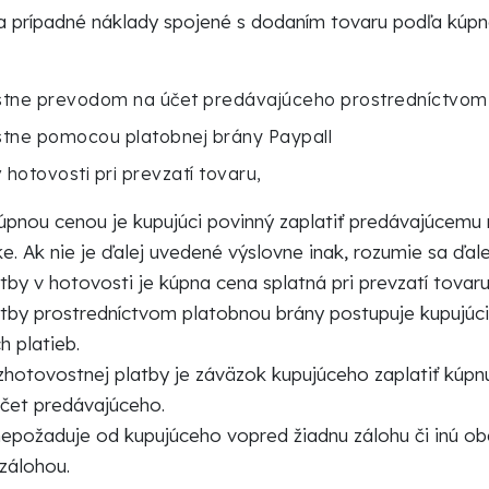
a prípadné náklady spojené s dodaním tovaru podľa kúpne
tne prevodom na účet predávajúceho prostredníctvom 
tne pomocou platobnej brány Paypall
 hotovosti pri prevzatí tovaru,
úpnou cenou je kupujúci povinný zaplatiť predávajúcemu
e. Ak nie je ďalej uvedené výslovne inak, rozumie sa ďal
tby v hotovosti je kúpna cena splatná pri prevzatí tovaru
atby prostredníctvom platobnou brány postupuje kupujúc
h platieb.
zhotovostnej platby je záväzok kupujúceho zaplatiť kúpn
čet predávajúceho.
nepožaduje od kupujúceho vopred žiadnu zálohu či inú o
 zálohou.