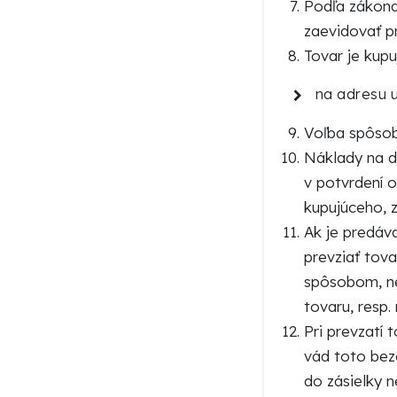
Podľa zákona 
zaevidovať p
Tovar je kup
na adresu 
Voľba spôsob
Náklady na d
v potvrdení 
kupujúceho, 
Ak je predáv
prevziať tov
spôsobom, ne
tovaru, resp
Pri prevzatí
vád toto bez
do zásielky n