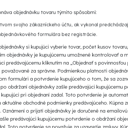
onáva objednávku tovaru týmito spôsobmi:
ctvom svojho zákazníckeho účtu, ak vykonal predchádzaj
objednávkového formulára bez registrácie.
objednávky si kupujúci vyberie tovar, počet kusov tovaru
ím objednávky je kupujúcemu umožnené kontrolovať a men
úci predávajúcemu kliknutím na „Objednať s povinnosťou
 považované za správne. Podmienkou platnosti objednávk
m formulári a potvrdenie kupujúceho o tom, že sa zoz
po obdržaní objednávky zašle predávajúci kupujúcemu p
 kupujúci pri objednaní zadal. Toto potvrdenie je automa
ú aktuálne obchodné podmienky predávajúceho. Kúpna zml
. Oznámení o prijatí objednávky je doručené na emailov
ašle predávajúci kupujúcemu potvrdenie o obdržaní objed
dal. Toto potvrdenie sa považuje za uzavretie zmluvy. K