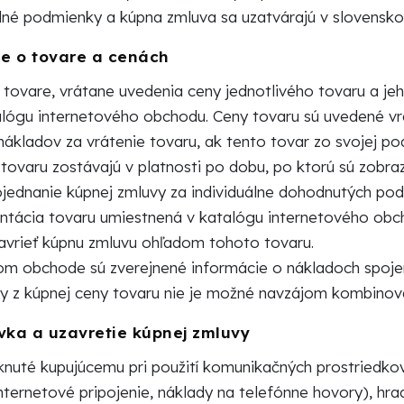
né podmienky a kúpna zmluva sa uzatvárajú v slovensko
e o tovare a cenách
tovare, vrátane uvedenia ceny jednotlivého tovaru a jeh
alógu internetového obchodu. Ceny tovaru sú uvedené vrá
nákladov za vrátenie tovaru, ak tento tovar zo svojej 
 tovaru zostávajú v platnosti po dobu, po ktorú sú zob
ojednanie kúpnej zmluvy za individuálne dohodnutých po
ntácia tovaru umiestnená v katalógu internetového obch
zavrieť kúpnu zmluvu ohľadom tohoto tovaru.
om obchode sú zverejnené informácie o nákladoch spoje
vy z kúpnej ceny tovaru nie je možné navzájom kombinova
ka a uzavretie kúpnej zmluvy
nuté kupujúcemu pri použití komunikačných prostriedkov 
nternetové pripojenie, náklady na telefónne hovory), hrad