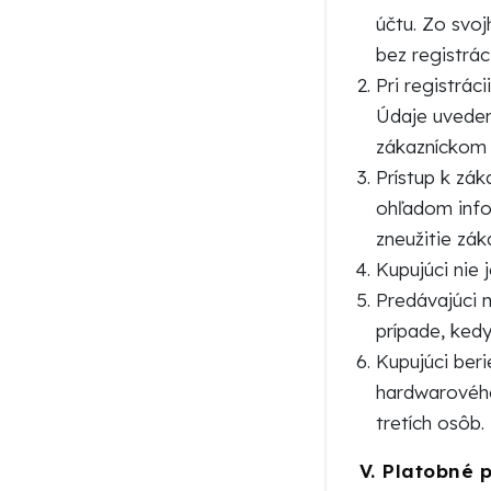
účtu. Zo svo
bez registrác
Pri registrác
Údaje uveden
zákazníckom 
Prístup k zá
ohľadom info
zneužitie zák
Kupujúci nie
Predávajúci m
prípade, ked
Kupujúci beri
hardwarového
tretích osôb.
V.
Platobné 