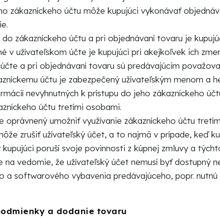
jho zákazníckeho účtu môže kupujúci vykonávať objednáva
ie.
ii do zákazníckeho účtu a pri objednávaní tovaru je kupuj
é v užívateľskom účte je kupujúci pri akejkoľvek ich zme
účte a pri objednávaní tovaru sú predávajúcim považova
kazníckemu účtu je zabezpečený užívateľským menom a he
rmácií nevyhnutných k prístupu do jeho zákazníckeho účt
azníckeho účtu tretími osobami.
 je oprávnený umožniť využívanie zákazníckeho účtu tret
ôže zrušiť užívateľský účet, a to najmä v prípade, keď kup
y kupujúci poruší svoje povinnosti z kúpnej zmluvy a tý
e na vedomie, že užívateľský účet nemusí byť dostupný n
 a softwarového vybavenia predávajúceho, popr. nutnú
podmienky a dodanie tovaru