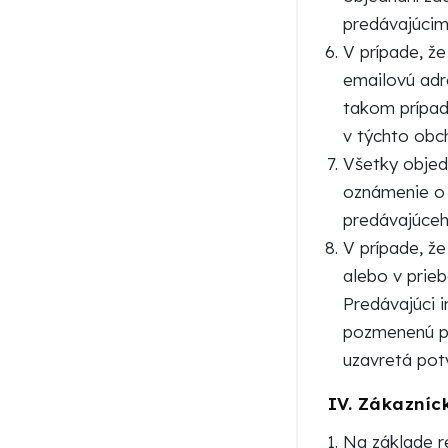
predávajúcim
V prípade, ž
emailovú adr
takom prípad
v týchto ob
Všetky objed
oznámenie o 
predávajúceh
V prípade, ž
alebo v prie
Predávajúci 
pozmenenú po
uzavretá pot
IV.
Zákazníck
Na základe r