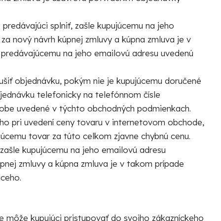
predávajúci splniť, zašle kupujúcemu na jeho
a nový návrh kúpnej zmluvy a kúpna zmluva je v
y predávajúcemu na jeho emailovú adresu uvedenú
rušiť objednávku, pokým nie je kupujúcemu doručené
jednávku telefonicky na telefónnom čísle
, obe uvedené v týchto obchodných podmienkach.
eho pri uvedení ceny tovaru v internetovom obchode,
ujúcemu tovar za túto celkom zjavne chybnú cenu.
 zašle kupujúcemu na jeho emailovú adresu
nej zmluvy a kúpna zmluva je v takom prípade
úceho.
e môže kupujúci pristupovať do svojho zákazníckeho