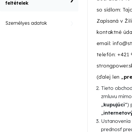
feltételek
so sídlom: Ta
Zapísaná v Žil
Személyes adatok
kontaktné úda
email: info@s
telefón: +421
strongpower.s
(ďalej len „
pr
Tieto obchod
zmluvu mimo s
„
kupujúci
“)
„
internetov
Ustanovenia 
prednosť pre