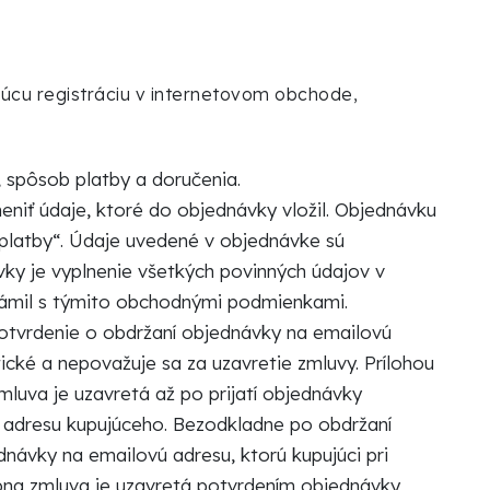
úcu registráciu v internetovom obchode,
, spôsob platby a doručenia.
iť údaje, ktoré do objednávky vložil. Objednávku
 platby“. Údaje uvedené v objednávke sú
y je vyplnenie všetkých povinných údajov v
námil s týmito obchodnými podmienkami.
otvrdenie o obdržaní objednávky na emailovú
tické a nepovažuje sa za uzavretie zmluvy. Prílohou
uva je uzavretá až po prijatí objednávky
ú adresu kupujúceho. Bezodkladne po obdržaní
návky na emailovú adresu, ktorú kupujúci pri
úpna zmluva je uzavretá potvrdením objednávky