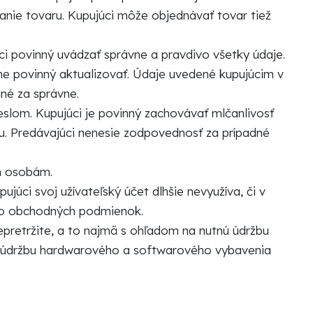
nie tovaru. Kupujúci môže objednávať tovar tiež
úci povinný uvádzať správne a pravdivo všetky údaje.
ne povinný aktualizovať. Údaje uvedené kupujúcim v
né za správne.
slom. Kupujúci je povinný zachovávať mlčanlivosť
u. Predávajúci nenesie zodpovednosť za prípadné
ím osobám.
ujúci svoj užívateľský účet dlhšie nevyužíva, či v
chto obchodných podmienok.
epretržite, a to najmä s ohľadom na nutnú údržbu
 údržbu hardwarového a softwarového vybavenia