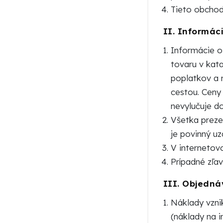
Tieto obchod
II.
Informáci
Informácie o 
tovaru v kat
poplatkov a 
cestou. Ceny
nevylučuje d
Všetka preze
je povinný u
V internetov
Prípadné zľa
III.
Objednáv
Náklady vznik
(náklady na i