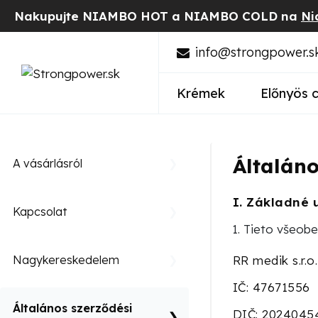
Nakupujte NIAMBO HOT a NIAMBO COLD na
Ni
info@strongpower.s
Krémek
Előnyös
Általáno
A vásárlásról
I.
Základné 
Kapcsolat
Tieto všeobe
Nagykereskedelem
RR medik s.r.o.
IČ: 47671556
Általános szerződési
DIČ: 2024045