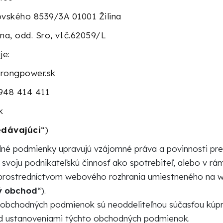
jovského 8539/3A 01001 Žilina
ina, odd. Sro, vl.č.62059/L
je:
trongpower.sk
 948 414 411
k
edávajúci
“)
né podmienky upravujú vzájomné práva a povinnosti pred
voju podnikateľskú činnosť ako spotrebiteľ, alebo v rámci
 prostredníctvom webového rozhrania umiestneného na 
ý obchod
“).
obchodných podmienok sú neoddeliteľnou súčasťou kúpn
d ustanoveniami týchto obchodných podmienok.